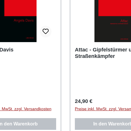
Davis
Attac - Gipfelstürmer 
Straßenkämpfer
r Preis:
Regulärer Preis:
24,90 €
l. MwSt. zzgl. Versandkosten
Preise inkl. MwSt. zzgl. Versa
In den Warenkorb
In den Warenkor