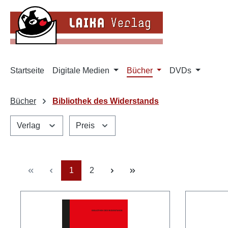
m Hauptinhalt springen
Zur Suche springen
Zur Hauptnavigation springen
Startseite
Digitale Medien
Bücher
DVDs
Bücher
Bibliothek des Widerstands
Verlag
Preis
Seite
Seite
1
2