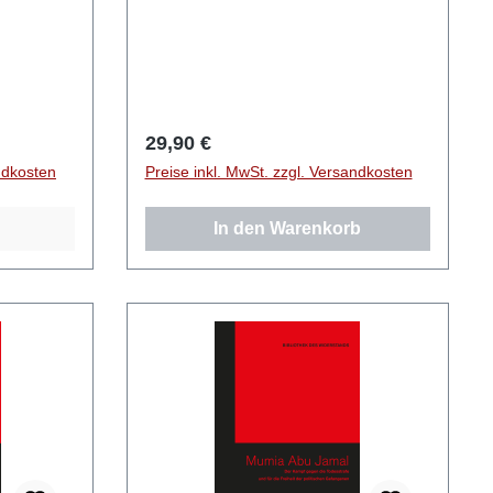
Regulärer Preis:
29,90 €
ndkosten
Preise inkl. MwSt. zzgl. Versandkosten
In den Warenkorb