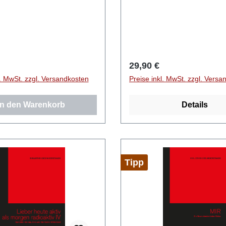
r Preis:
Regulärer Preis:
29,90 €
l. MwSt. zzgl. Versandkosten
Preise inkl. MwSt. zzgl. Versa
In den Warenkorb
Details
Tipp