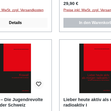
r Preis:
Regulärer Preis:
29,90 €
l. MwSt. zzgl. Versandkosten
Preise inkl. MwSt. zzgl. Versa
Details
In den Warenkor
 – Die Jugendrevolte
Lieber heute aktiv al
 der Schweiz
radioaktiv I