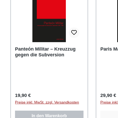
Panteón Militar – Kreuzzug
Paris M
gegen die Subversion
Regulärer Preis:
Reguläre
19,90 €
29,90 €
Preise inkl. MwSt. zzgl. Versandkosten
Preise ink
In den Warenkorb