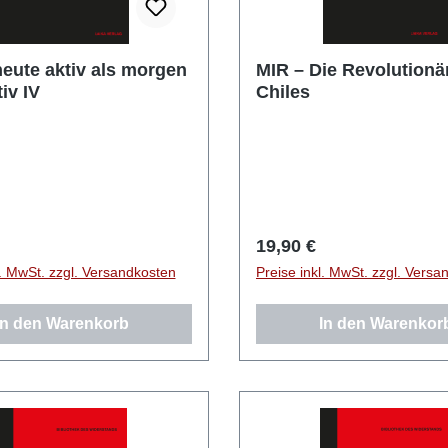
heute aktiv als morgen
MIR – Die Revolutionä
iv IV
Chiles
r Preis:
Regulärer Preis:
19,90 €
l. MwSt. zzgl. Versandkosten
Preise inkl. MwSt. zzgl. Versa
In den Warenkorb
In den Warenkor