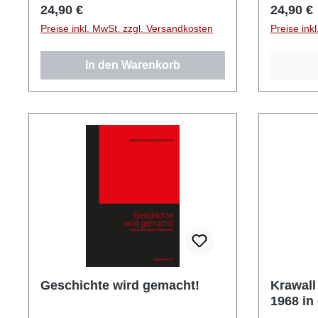
Regulärer Preis:
Reguläre
24,90 €
24,90 €
Preise inkl. MwSt. zzgl. Versandkosten
Preise ink
In den Warenkorb
Geschichte wird gemacht!
Krawall
1968 in