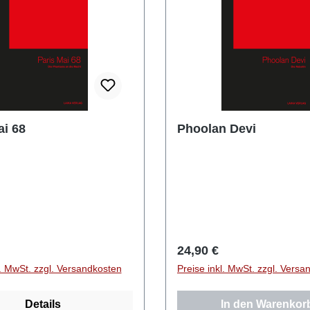
ai 68
Phoolan Devi
r Preis:
Regulärer Preis:
24,90 €
l. MwSt. zzgl. Versandkosten
Preise inkl. MwSt. zzgl. Versa
Details
In den Warenkor