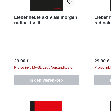
Lieber heute aktiv als morgen
Lieber 
radioaktiv III
radioakt
Regulärer Preis:
Reguläre
29,90 €
29,90 €
Preise inkl. MwSt. zzgl. Versandkosten
Preise ink
In den Warenkorb