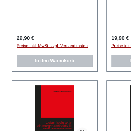
Regulärer Preis:
Reguläre
29,90 €
19,90 €
Preise inkl. MwSt. zzgl. Versandkosten
Preise ink
In den Warenkorb