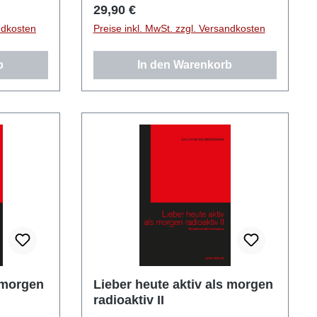
Regulärer Preis:
29,90 €
ndkosten
Preise inkl. MwSt. zzgl. Versandkosten
b
In den Warenkorb
s morgen
Lieber heute aktiv als morgen
radioaktiv II