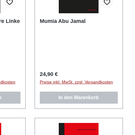
re Linke
Mumia Abu Jamal
Regulärer Preis:
24,90 €
ndkosten
Preise inkl. MwSt. zzgl. Versandkosten
b
In den Warenkorb