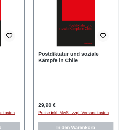
Postdiktatur und soziale
Kämpfe in Chile
Regulärer Preis:
29,90 €
ndkosten
Preise inkl. MwSt. zzgl. Versandkosten
b
In den Warenkorb