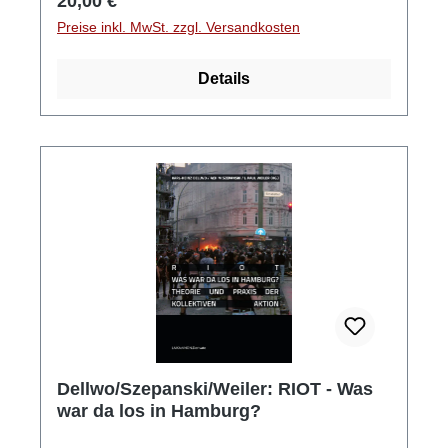
Regulärer Preis:
20,00 €
Preise inkl. MwSt. zzgl. Versandkosten
Details
Dellwo/Szepanski/Weiler: RIOT - Was
war da los in Hamburg?