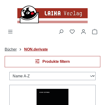
Zum Hauptinhalt springen
Du hast 0 Produk
Ware
Bücher
NON.derivate
Produkte filtern