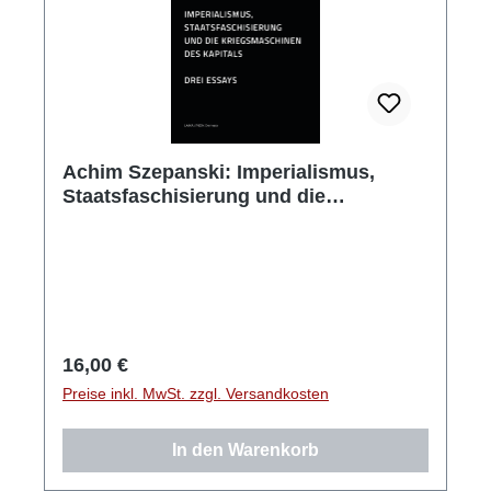
Achim Szepanski: Imperialismus,
Staatsfaschisierung und die
Kriegsmaschinen des Kapitals
Regulärer Preis:
16,00 €
Preise inkl. MwSt. zzgl. Versandkosten
In den Warenkorb