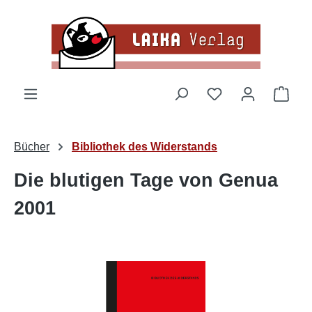
Zum Hauptinhalt springen
Du hast 0 Produk
Ware
Bücher
Bibliothek des Widerstands
Die blutigen Tage von Genua
2001
Bildergalerie überspringen