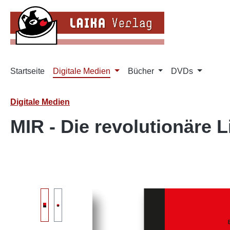
m Hauptinhalt springen
Zur Suche springen
Zur Hauptnavigation springen
Startseite
Digitale Medien
Bücher
DVDs
Digitale Medien
MIR - Die revolutionäre Li
Bildergalerie überspringen