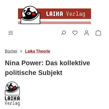
Zum Hauptinhalt springen
Du hast 0 Produk
Ware
Bücher
Laika Theorie
Nina Power: Das kollektive
politische Subjekt