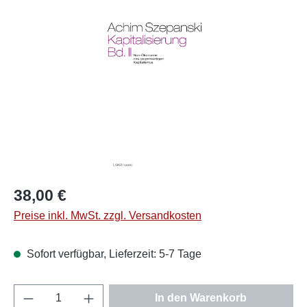
Bildergalerie überspringen
Regulärer Preis:
38,00 €
Preise inkl. MwSt. zzgl. Versandkosten
Sofort verfügbar, Lieferzeit: 5-7 Tage
Produkt Anzahl: Gib den gewünschten Wert e
In den Warenkorb