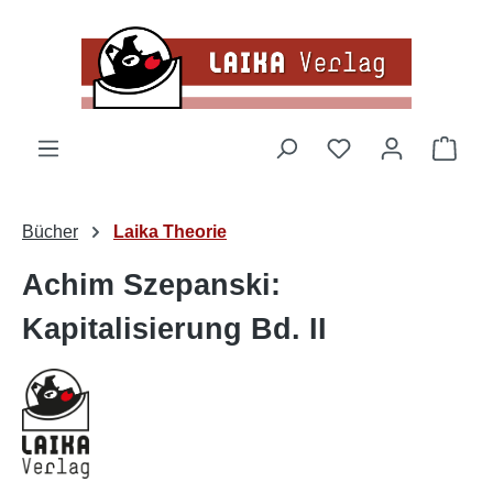
Zum Hauptinhalt springen
Du hast 0 Produk
Ware
Bücher
Laika Theorie
Achim Szepanski:
Kapitalisierung Bd. II