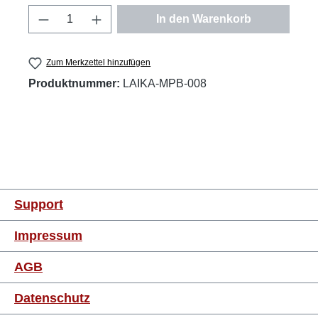
Produkt Anzahl: Gib den gewünschten Wert
In den Warenkorb
Zum Merkzettel hinzufügen
Produktnummer:
LAIKA-MPB-008
Support
Impressum
AGB
Datenschutz