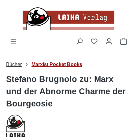
Zum Hauptinhalt springen
Du hast 0 Produk
Ware
Bücher
Marxist Pocket Books
Stefano Brugnolo zu: Marx
und der Abnorme Charme der
Bourgeosie