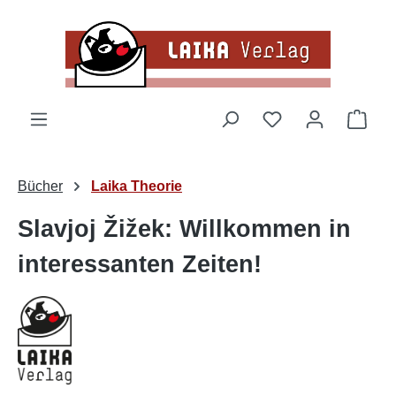
Zum Hauptinhalt springen
Du hast 0 Produk
Ware
Bücher
Laika Theorie
Slavjoj Žižek: Willkommen in
interessanten Zeiten!