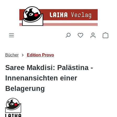
Zum Hauptinhalt springen
Du hast 0 Produk
Ware
Bücher
Edition Provo
Saree Makdisi: Palästina -
Innenansichten einer
Belagerung