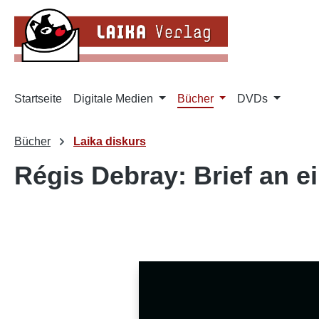
m Hauptinhalt springen
Zur Suche springen
Zur Hauptnavigation springen
Startseite
Digitale Medien
Bücher
DVDs
Bücher
Laika diskurs
Régis Debray: Brief an e
Bildergalerie überspringen