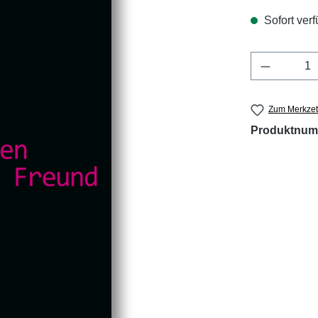
Sofort verf
Produkt 
Zum Merkzet
Produktnum