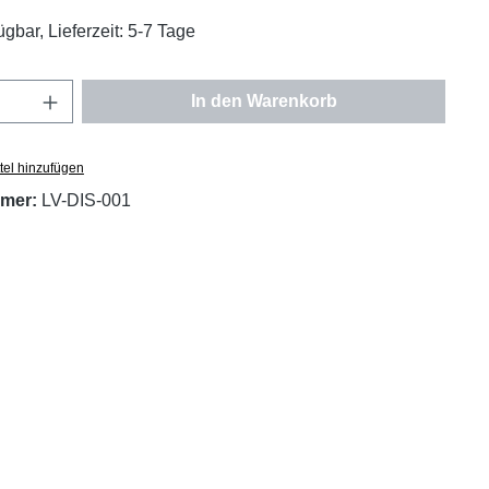
ügbar, Lieferzeit: 5-7 Tage
Anzahl: Gib den gewünschten Wert ein oder
In den Warenkorb
tel hinzufügen
mer:
LV-DIS-001