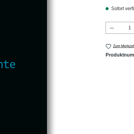
Sofort verf
Produkt 
Zum Merkzet
Produktnum