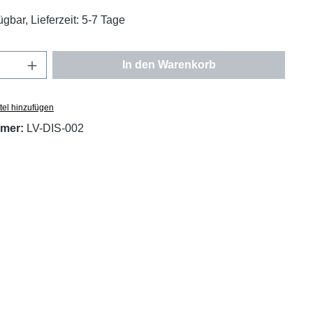
ügbar, Lieferzeit: 5-7 Tage
Anzahl: Gib den gewünschten Wert ein oder
In den Warenkorb
tel hinzufügen
mer:
LV-DIS-002