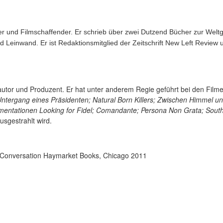
eller und Filmschaffender. Er schrieb über zwei Dutzend Bücher zur Wel
einwand. Er ist Redaktionsmitglied der Zeitschrift New Left Review u
autor und Produzent. Er hat unter anderem Regie geführt bei den Film
tergang eines Präsidenten; Natural Born Killers; Zwischen Himmel un
kumentationen Looking for Fidel; Comandante; Persona Non Grata; South
sgestrahlt wird.
 in Conversation Haymarket Books, Chicago 2011