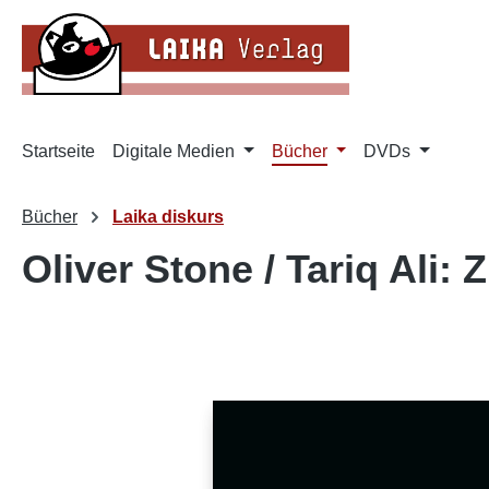
m Hauptinhalt springen
Zur Suche springen
Zur Hauptnavigation springen
Startseite
Digitale Medien
Bücher
DVDs
Bücher
Laika diskurs
Oliver Stone / Tariq Ali:
Bildergalerie überspringen