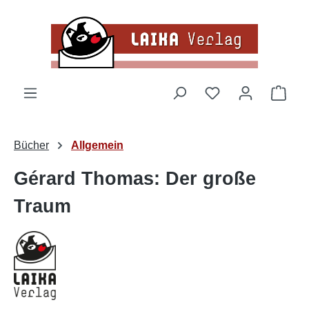
Zum Hauptinhalt springen
Du hast 0 Produk
Ware
Bücher
Allgemein
Gérard Thomas: Der große
Traum