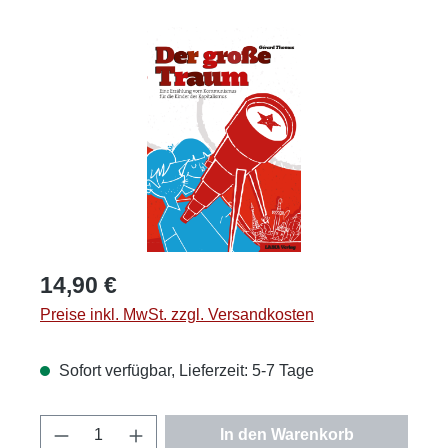
Bildergalerie überspringen
Regulärer Preis:
14,90 €
Preise inkl. MwSt. zzgl. Versandkosten
Sofort verfügbar, Lieferzeit: 5-7 Tage
Produkt Anzahl: Gib den gewünschten Wert
In den Warenkorb