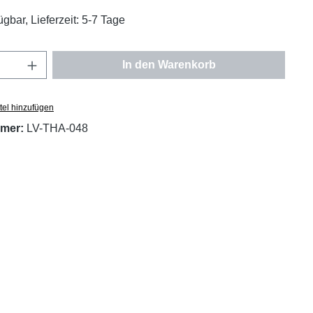
ügbar, Lieferzeit: 5-7 Tage
Anzahl: Gib den gewünschten Wert ein oder
In den Warenkorb
tel hinzufügen
mer:
LV-THA-048