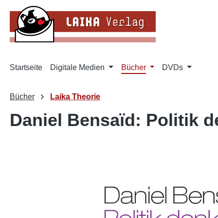
m Hauptinhalt springen
Zur Suche springen
Zur Hauptnavigation springen
Startseite
Digitale Medien
Bücher
DVDs
Bücher
Laika Theorie
Daniel Bensaïd: Politik d
Bildergalerie überspringen