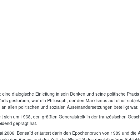
eine dialogische Einleitung in sein Denken und seine politische Praxis
ris gestorben, war ein Philosoph, der den Marxismus auf einer subjekti
an allen politischen und sozialen Auseinandersetzungen beteiligt war.
t sich um 1968, den größten Generalstreik in der französischen Gesch
idend geprägt hat.
m Mai 2006. Bensaïd erläutert darin den Epochenbruch von 1989 und die 
ategie des Raums und der Zeit, der Pluralität des revolutionären Subje