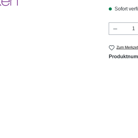
Sofort verf
Produkt 
Zum Merkzet
Produktnum