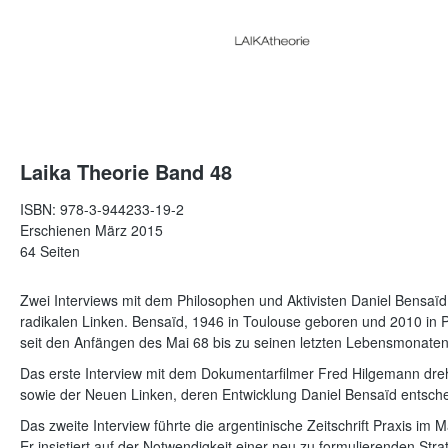
Laika Theorie Band 48
ISBN: 978-3-944233-19-2
Erschienen März 2015
64 Seiten
Zwei Interviews mit dem Philosophen und Aktivisten Daniel Bensaïd: 
radikalen Linken. Bensaïd, 1946 in Toulouse geboren und 2010 in Pa
seit den Anfängen des Mai 68 bis zu seinen letzten Lebensmonaten 
Das erste Interview mit dem Dokumentarfilmer Fred Hilgemann dreh
sowie der Neuen Linken, deren Entwicklung Daniel Bensaïd entsche
Das zweite Interview führte die argentinische Zeitschrift Praxis i
Er insistiert auf der Notwendigkeit einer neu zu formulierenden Str