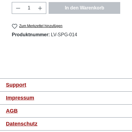
Produkt Anzahl: Gib den gewünschten Wert
In den Warenkorb
Zum Merkzettel hinzufügen
Produktnummer:
LV-SPG-014
Support
Impressum
AGB
Datenschutz