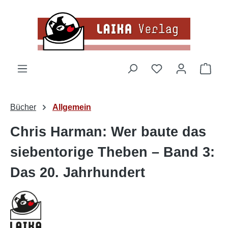
Zum Hauptinhalt springen
Du hast 0 Produk
Ware
Bücher
Allgemein
Chris Harman: Wer baute das
siebentorige Theben – Band 3:
Das 20. Jahrhundert